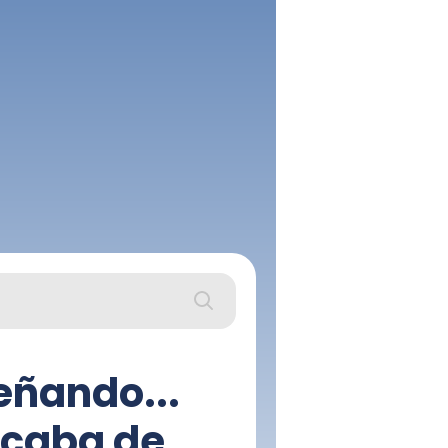
eñando...
acaba de