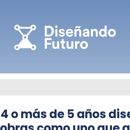
, 4 o más de 5 años dis
cobras como uno que 