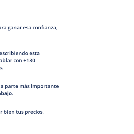
ara ganar esa confianza, 
escribiendo esta 
ablar con +130 
s
.
la parte más importante 
abajo
. 
Porque puedes ser el mejor diseñador del mundo, pero si no aprendes a calcular bien tus precios, 