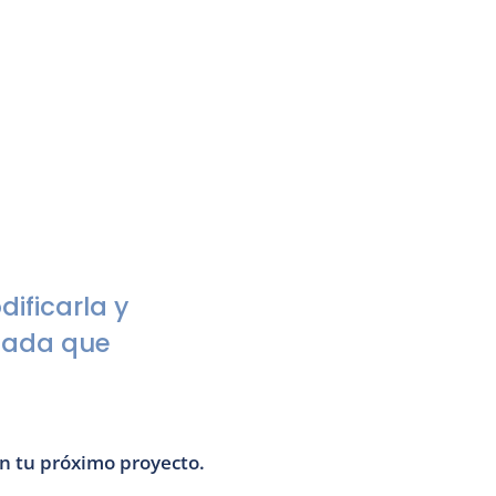
ficarla y 
uada que 
Con esta fórmula es imposible que infravalores tu trabajo. Y la puedes aplicar en tu próximo proyecto. 