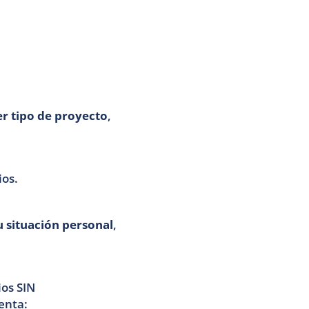
er tipo de proyecto
, 
ios.
u situación personal
, 
os SIN 
enta: