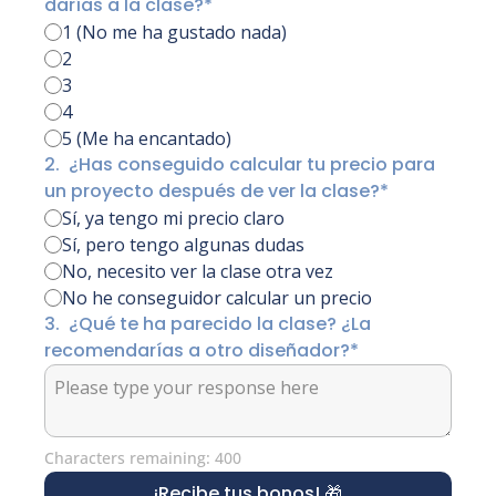
darías a la clase?
*
1 (No me ha gustado nada)
2
3
4
5 (Me ha encantado)
2
.
¿Has conseguido calcular tu precio para 
un proyecto después de ver la clase?
*
Sí, ya tengo mi precio claro
Sí, pero tengo algunas dudas
No, necesito ver la clase otra vez
No he conseguidor calcular un precio
3
.
¿Qué te ha parecido la clase? ¿La 
recomendarías a otro diseñador?
*
Characters remaining: 
400