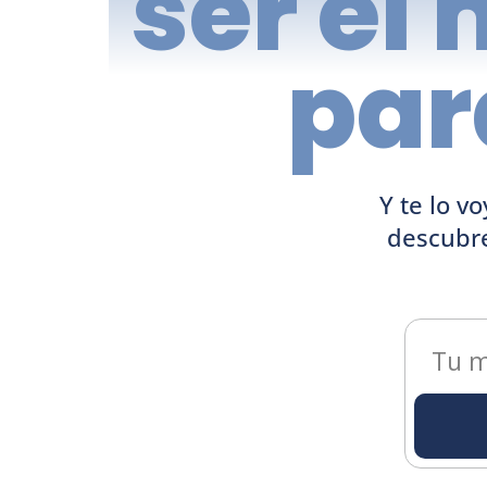
ser el
par
Y te lo v
descubr