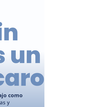
in 
s un
caro
ajo como 
s y 