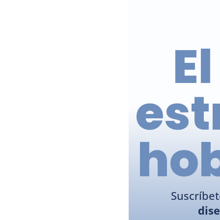
El
est
 ho
Suscríbet
dis