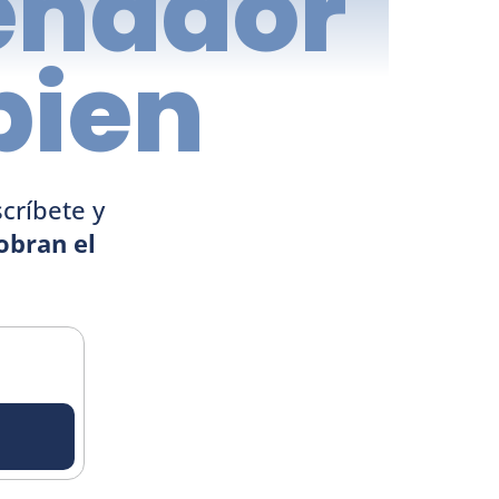
eñador 
bien
críbete y 
bran el 