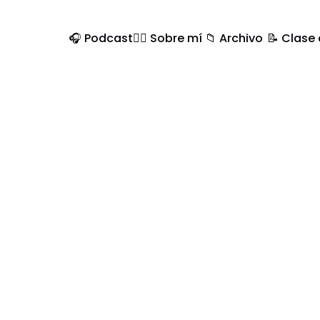
🎧 Podcast
🙍‍♂️ Sobre mí
📁 Archivo
📝 Clase