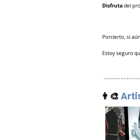
Disfruta 
del pr
Porcierto, si aú
Estoy seguro qu
👨‍🎨
Arti