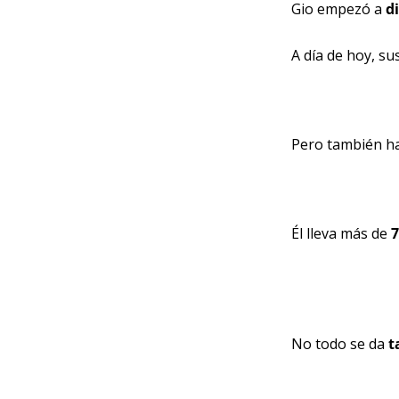
Gio empezó a 
d
A día de hoy, su
Pero también ha
Él lleva más de 
7
No todo se da 
t