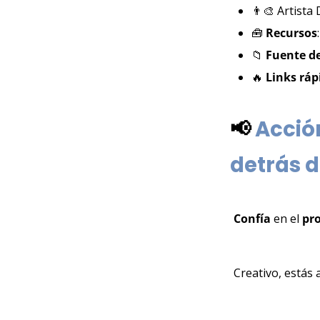
👨‍🎨
 Artista
🧰
Recursos
📁
Fuente de
🔥
Links ráp
📢
Acción
detrás d
Confía 
en el 
pr
Creativo, estás 