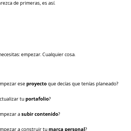
ezca de primeras, es así. 
necesitas: empezar. Cualquier cosa.
empezar ese 
proyecto 
que decías que tenías planeado?
tualizar tu 
portafolio
?
empezar a 
subir contenido
?
mpezar a construir tu 
marca personal
?