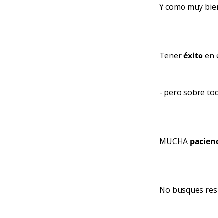
Y como muy bien 
Tener 
éxito 
en 
- pero sobre to
MUCHA 
pacien
No busques resu