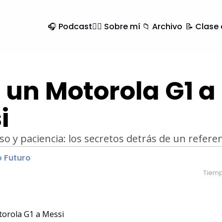
🎧 Podcast
🙍‍♂️ Sobre mí
📁 Archivo
📝 Clase
 un Motorola G1 a 
i
eso y paciencia: los secretos detrás de un refere
 Futuro
Tiemp
torola G1 a Messi