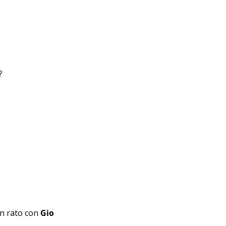
?
n rato con 
Gio 