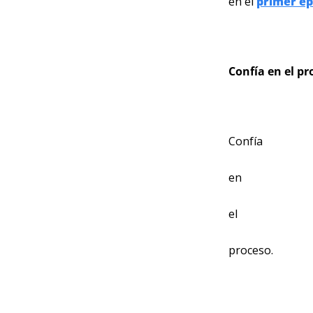
en el 
primer ep
Confía en el pr
Confía
en
el
proceso.