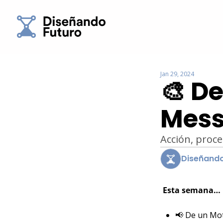
Jan 29, 2024
🎨 De
Mess
Acción, proc
Diseñando
Esta semana…
📢
 De un Mo