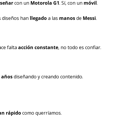
iseñar 
con un
 Motorola G1
. Sí, con un 
móvil
. 
s diseños han 
llegado 
a las 
manos 
de 
Messi
.
ce falta 
acción constante
, no todo es confiar.
 años
 diseñando y creando contenido.
an rápido
 como querríamos.