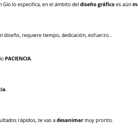
Gio lo especifica, en el ámbito del 
diseño gráfico
 es aún 
m
el diseño, requiere tiempo, dedicación, esfuerzo…
do 
PACIENCIA
.
cia
.
ltados rápidos, te vas a 
desanimar 
muy pronto.