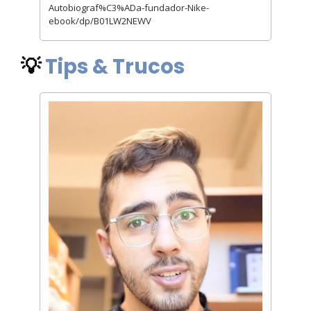
Autobiograf%C3%ADa-fundador-Nike-
ebook/dp/B01LW2NEWV
💡
Tips & Trucos