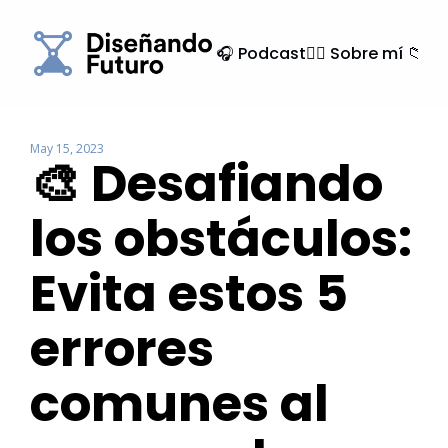
🎧 Podcast
🙍‍♂️ Sobre mí
📁 Ar
May 15, 2023
🎨 Desafiando 
los obstáculos: 
Evita estos 5 
errores 
comunes al 