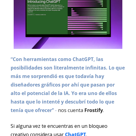
“Con herramientas como ChatGPT, las 
posibilidades son literalmente infinitas. Lo que 
más me sorprendió es que todavía hay 
diseñadores gráficos por ahí que pasan por 
alto el potencial de la IA. Yo era uno de ellos 
hasta que lo intenté y descubrí todo lo que 
tenía que ofrecer’’
 - 
nos cuenta 
Frostify
.
Si alguna vez te encuentras en un bloqueo 
creativo considera usar
ChatGPT
.