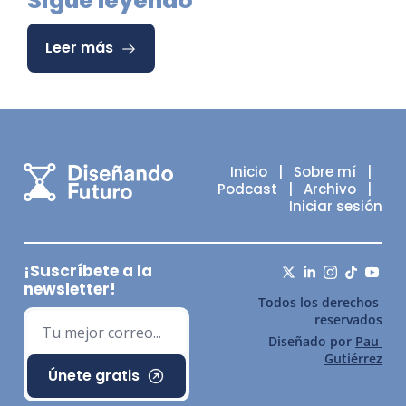
Sigue leyendo
Leer más
Inicio
   |   
Sobre mí
   |   
Podcast
   |   
Archivo
   |   
Iniciar sesión
¡Suscríbete a la 
newsletter!
Todos los derechos 
reservados
Diseñado por 
Pau 
Gutiérrez
Únete gratis