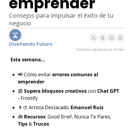
emprender
Consejos para impulsar el éxito de tu 
negocio
Diseñando Futuro
Tiempo de lectura: 4 min.
Esta semana…
📢
 Cómo evitar
 errores comunes al 
emprender
📰
Supera bloqueos creativos 
con
 Chat GPT 
- 
Frostify
👨‍🎨
 Artista Destacado: 
Emanuel Ruiz
🧰
Recursos
: Good Brief, Nunca Te Pares, 
Tips 
& 
Trucos