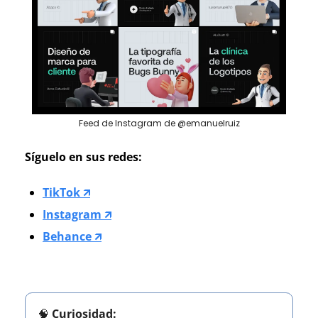
Feed de Instagram de @emanuelruiz
Síguelo en sus redes:
TikTok 🡭
Instagram 🡭
Behance 🡭
🧠
Curiosidad: