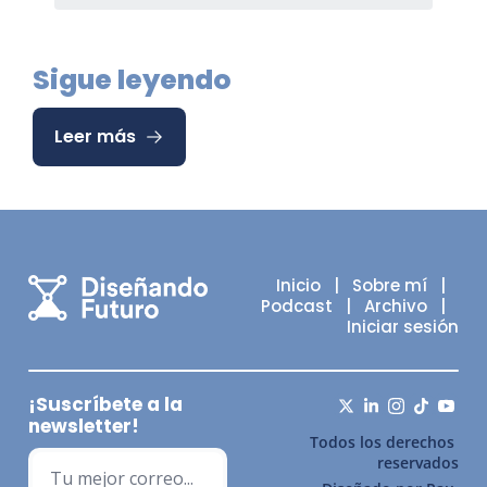
Sigue leyendo
Leer más
Inicio
   |   
Sobre mí
   |   
Podcast
   |   
Archivo
   |   
Iniciar sesión
¡Suscríbete a la 
newsletter!
Todos los derechos 
reservados