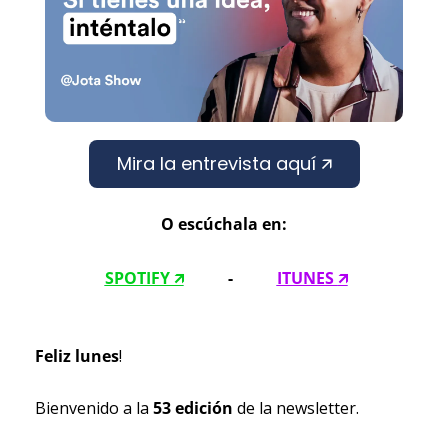
Mira la entrevista aquí 🡭
O escúchala en:
SPOTIFY 🡭
 -
ITUNES 
🡭
Feliz lunes
!
Bienvenido a la 
53 edición
 de la newsletter.