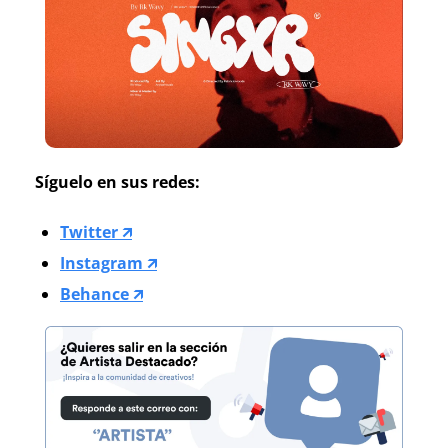
Síguelo en sus redes:
Twitter 🡭
Instagram 🡭
Behance 🡭