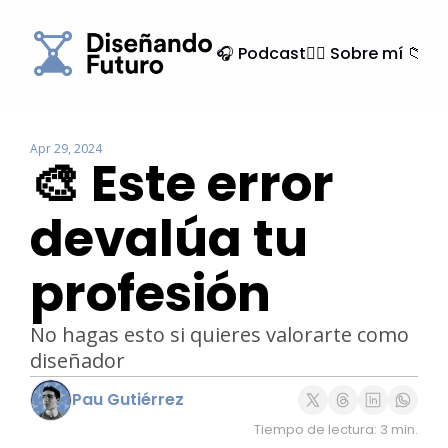
🎧 Podcast
🙍‍♂️ Sobre mí
📁 Ar
Apr 29, 2024
🎨 Este error 
devalúa tu 
profesión
No hagas esto si quieres valorarte como 
diseñador
Pau Gutiérrez
Tiempo de lectura: 3 min.