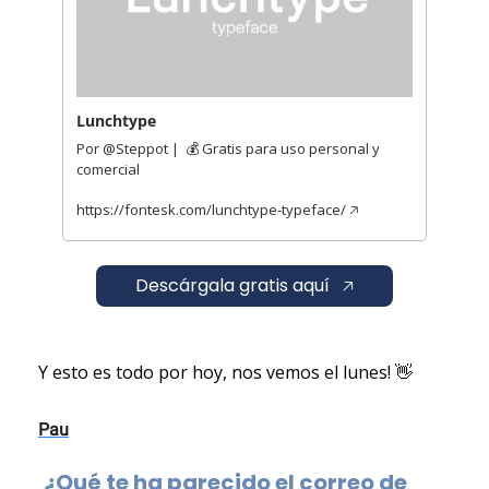
Lunchtype
Por @Steppot |  💰 Gratis para uso personal y 
comercial   
https://fontesk.com/lunchtype-typeface/ 🡥 
    Descárgala gratis aquí   🡥    
Y esto es todo por hoy, nos vemos el lunes! 
👋
Pau
¿Qué te ha parecido el correo de 