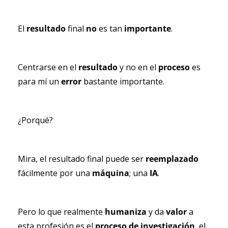
El 
resultado 
final 
no 
es tan 
importante
.
Centrarse en el 
resultado 
y no en el 
proceso
 es 
para mí un 
error 
bastante importante.
¿Porqué?
Mira, el resultado final puede ser 
reemplazado 
fácilmente por una 
máquina
; una 
IA
.
Pero lo que realmente 
humaniza 
y da 
valor 
a 
esta profesión es el 
proceso de investigación
, el 