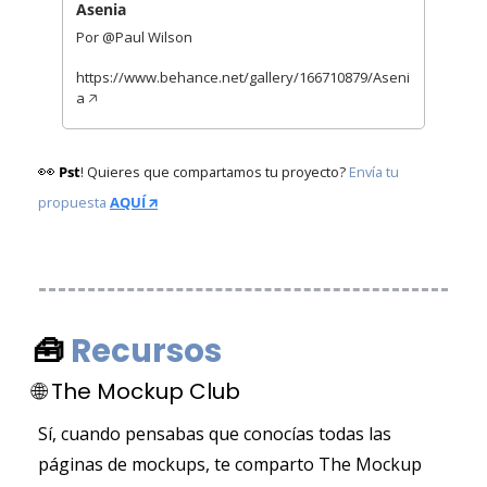
Asenia
Por @Paul Wilson
https://www.behance.net/gallery/166710879/Aseni
a 🡥 
👀
Pst
! Quieres que compartamos tu proyecto? 
Envía tu 
propuesta
AQUÍ 🡭
🧰
Recursos 
🌐
 The Mockup Club
Sí, cuando pensabas que conocías todas las 
páginas de mockups, te comparto The Mockup 