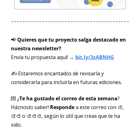
📢
 Quieres que tu proyecto salga destacado en 
nuestra newsletter? 
Envía tu propuesta aquí! → 
bit.ly/3zABNHG
✍️ Estaremos encantados de revisarla y 
considerarla para incluirla en futuras ediciones.
💌
 ¿
Te ha gustado el correo de esta semana
? 
Háznoslo saber! 
Responde 
a este correo con 
🎨
, 
🎨
🎨
 o 
🎨
🎨
🎨
, según lo útil que creas que te ha 
sido.