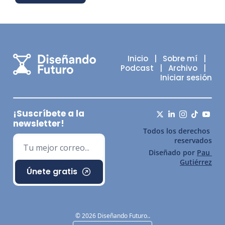
Inicio
   |   
Sobre mí
   |   
Podcast
   |   
Archivo
   |   
Iniciar sesión
¡Suscríbete a la 
newsletter!
Todos los derechos 
reservados
Diseñado por 
Pau 
Gutiérrez
Únete gratis
© 2026 Diseñando Futuro..