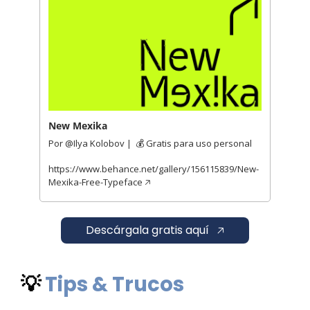
New Mexika
Por @Ilya Kolobov |  💰 Gratis para uso personal   
https://www.behance.net/gallery/156115839/New-
Mexika-Free-Typeface 🡥 
    Descárgala gratis aquí   🡥    
💡
Tips & Trucos 