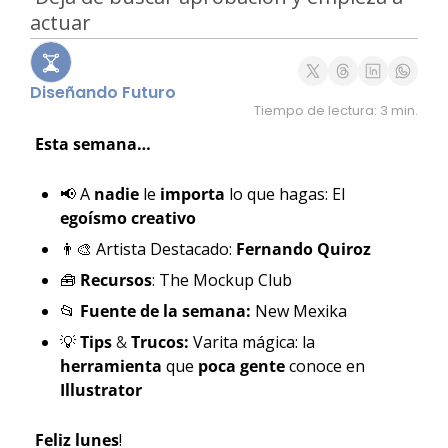
actuar
Diseñando Futuro
Tiempo de lectura: 3 min.
Esta semana…
📢
 A 
nadie 
le 
importa 
lo que hagas: El 
egoísmo creativo
👨‍🎨
 Artista Destacado: 
Fernando Quiroz 
🧰
Recursos
: The Mockup Club
📂
Fuente de la semana: 
New Mexika
💡
Tips 
& 
Trucos: 
Varita mágica: la 
herramienta 
que 
poca gente 
conoce en 
Illustrator
Feliz lunes
! 