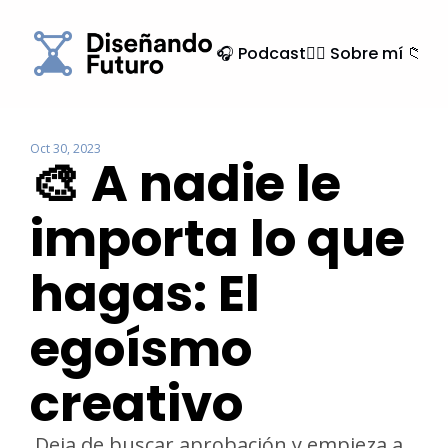
🎧 Podcast
🙍‍♂️ Sobre mí
📁 Ar
Oct 30, 2023
🎨 A nadie le 
importa lo que 
hagas: El 
egoísmo 
creativo
 Deja de buscar aprobación y empieza a 