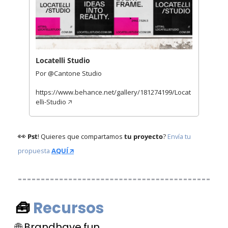
Locatelli Studio
Por @Cantone Studio
https://www.behance.net/gallery/181274199/Locat
elli-Studio 🡥 
👀
Pst
! Quieres que compartamos 
tu proyecto
? 
Envía tu 
propuesta
AQUÍ 🡭
🧰
Recursos 
🌐
 Brandhave.fun