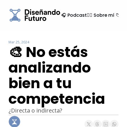
🎧 Podcast
🙍‍♂️ Sobre mí
📁 Ar
Mar 25, 2024
🎨 No estás 
analizando 
bien a tu 
competencia
¿Directa o indirecta?