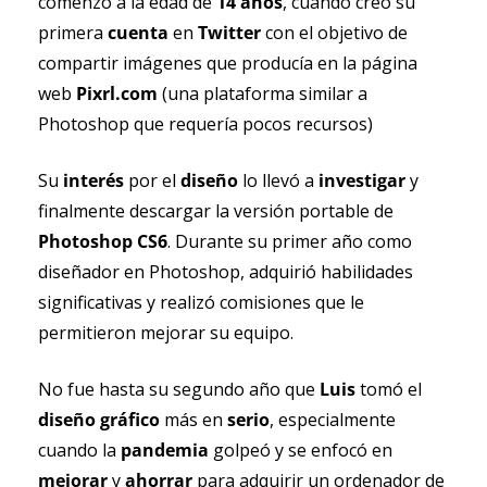
comenzó a la edad de 
14 años
, cuando creó su 
primera 
cuenta 
en 
Twitter 
con el objetivo de 
compartir imágenes que producía en la página 
web 
Pixrl.com
 (una plataforma similar a 
Photoshop que requería pocos recursos)
Su 
interés 
por el 
diseño 
lo llevó a 
investigar 
y 
finalmente descargar la versión portable de
Photoshop CS6
. Durante su primer año como 
diseñador en Photoshop, adquirió habilidades 
significativas y realizó comisiones que le 
permitieron mejorar su equipo.
No fue hasta su segundo año que 
Luis 
tomó el 
diseño gráfico
 más en 
serio
, especialmente 
cuando la 
pandemia 
golpeó y se enfocó en 
mejorar 
y 
ahorrar 
para adquirir un ordenador de 