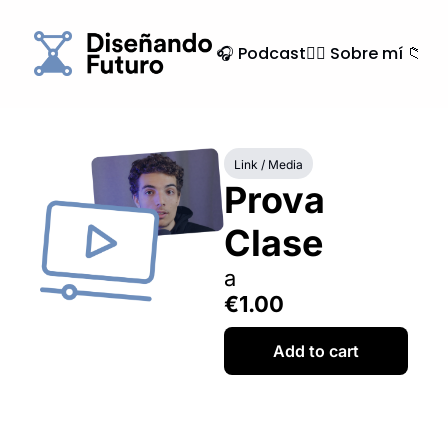
🎧 Podcast
🙍‍♂️ Sobre mí
📁 Ar
Link / Media
Prova 
Clase
a
€1.00
Add to cart