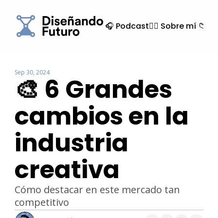
🎧 Podcast
🙍‍♂️ Sobre mí
📁 Ar
Sep 30, 2024
🎨 6 Grandes 
cambios en la 
industria 
creativa
Cómo destacar en este mercado tan 
competitivo