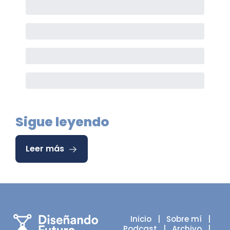
Sigue leyendo
Leer más
Inicio
   |   
Sobre mí
   |   
Podcast
   |   
Archivo
   |   