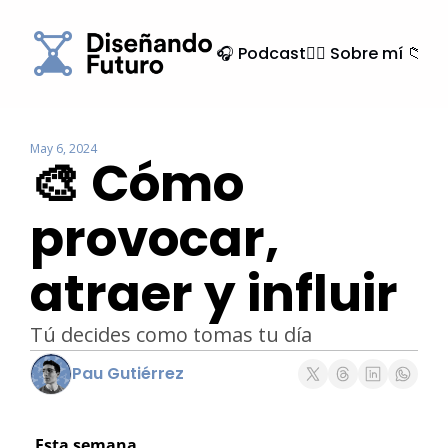
🎧 Podcast
🙍‍♂️ Sobre mí
📁 Ar
May 6, 2024
🎨 Cómo 
provocar, 
atraer y influir
Tú decides como tomas tu día
Pau Gutiérrez
Esta semana…