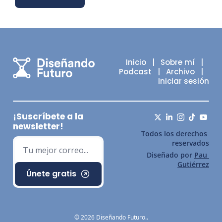
Inicio
   |   
Sobre mí
   |   
Podcast
   |   
Archivo
   |   
Iniciar sesión
¡Suscríbete a la 
newsletter!
Todos los derechos 
reservados
Diseñado por 
Pau 
Gutiérrez
Únete gratis
© 2026 Diseñando Futuro..