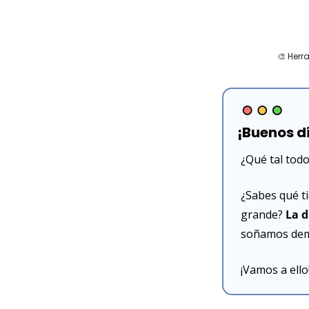
🎨
 Herr
¡Buenos d
¿Qué tal todo
¿Sabes qué t
grande? 
La d
soñamos dema
¡Vamos a ello!