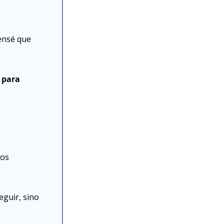
ensé que 
para 
os 
guir, sino 