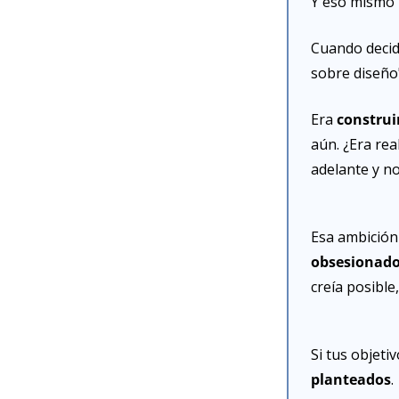
Y eso mismo m
Cuando decidí
sobre diseño
Era 
construi
aún. ¿Era rea
adelante y no
Esa ambición 
obsesionad
creía posible,
Si tus objeti
planteados
.