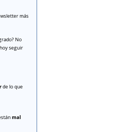
ewsletter más 
ogrado? No 
hoy seguir 
r
 de lo que 
están 
mal 