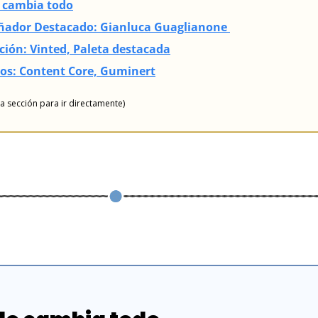
o cambia todo
señador Destacado: Gianluca Guaglianone 
ción: Vinted, Paleta destacada
sos: Content Core, Guminert
na sección para ir directamente)