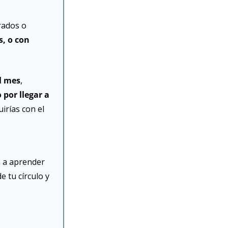
ados o 
, o con 
l mes
, 
por llegar a 
rías con el 
 a aprender 
 tu círculo y 