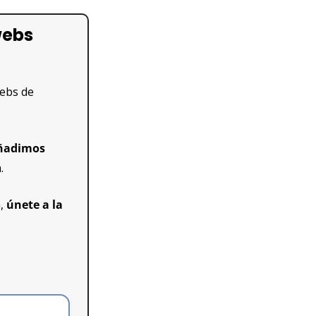
ebs 
ebs de 
ñadimos 
.
, 
únete a la 