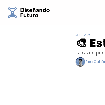
Sep 1, 2025
🎨 E
La razón por
Pau Gutié