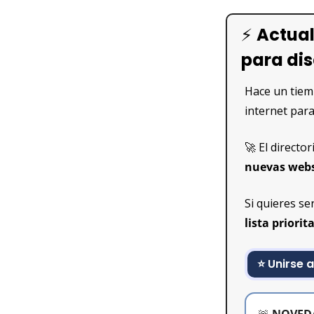
⚡ 
Actual
para di
Hace un tiem
internet para
🚀
 El directo
nuevas webs
Si quieres se
lista priori
⭐ Unirse a