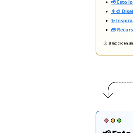
📢 Esto l
👨‍🎨 Di
✨ Inspira
🧰 Recur
ⓘ  (Haz clic en u