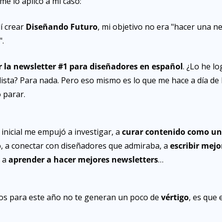
e lo aplico a mi caso:
 crear 
Diseñando Futuro
, mi objetivo no era "hacer una n
".
r la newsletter #1 para diseñadores en español
. ¿Lo he l
lista? Para nada. Pero eso mismo es lo que me hace a día de 
 parar.
inicial me empujó a investigar, a 
curar contenido como un 
o
, a conectar con diseñadores que admiraba, a 
escribir mejo
 a 
aprender a hacer mejores newsletters
…
vos para este año no te generan un poco de 
vértigo
, es que 