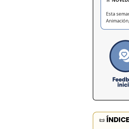
🚨
 NOVED
Esta seman
Animación,
ÍNDIC
📜