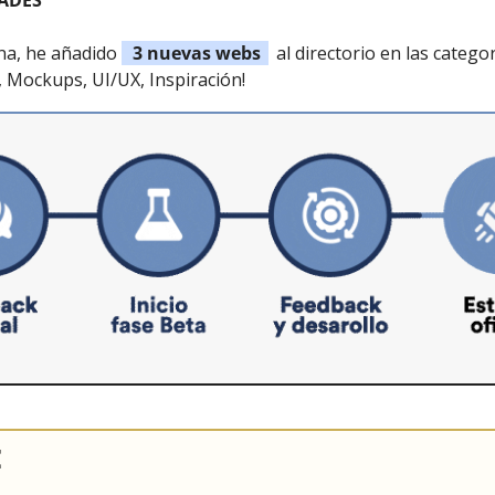
ADES
a, he añadido 
   3 nuevas webs  
  al directorio en las categor
 Mockups, UI/UX, Inspiración!
E