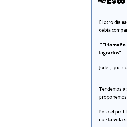
📢
 Esto
El otro día
 e
debía compart
"El tamaño 
lograrlos"
.
Joder, qué ra
Tendemos a 
proponemos
Pero el prob
que 
la vida 