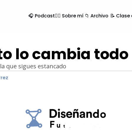
🎧 Podcast
🙍‍♂️ Sobre mí
📁 Archivo
📝 Clase
sto lo cambia todo
 la que sigues estancado
rrez