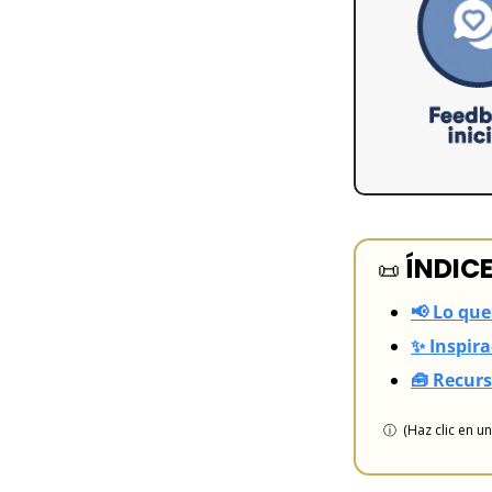
ÍNDIC
📜
📢 Lo que
✨ Inspira
🧰 Recur
ⓘ  (Haz clic en u