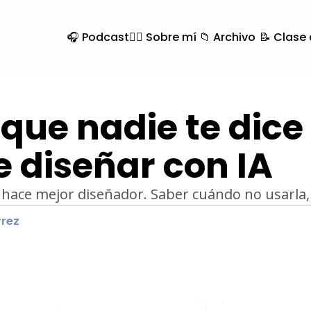
🎧 Podcast
🙍‍♂️ Sobre mí
📁 Archivo
📝 Clase
 que nadie te dice 
 diseñar con IA
 hace mejor diseñador. Saber cuándo no usarla, s
rrez