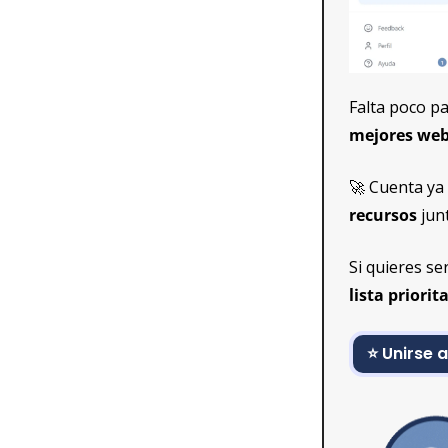
Falta poco p
mejores webs
🚀
 Cuenta ya
recursos
 jun
Si quieres se
lista priori
⭐ Unirse a