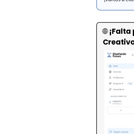
🌐
¡Falta
Creativo