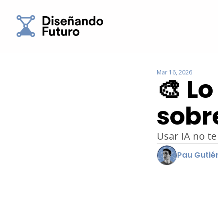
Mar 16, 2026
🎨 Lo
sobre
Usar IA no te
Pau Gutié