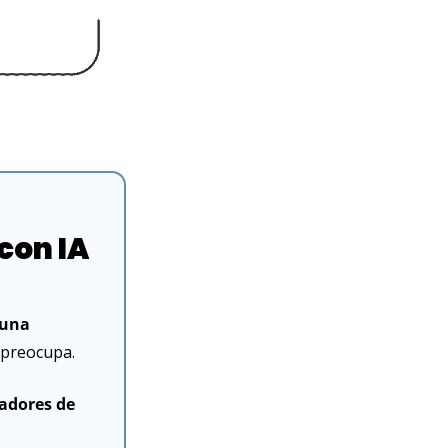
 con IA
 una 
 preocupa.
adores de 