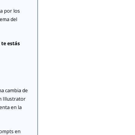
a por los 
ema del 
te estás 
ma cambia de 
 Illustrator 
nta en la 
rompts en 