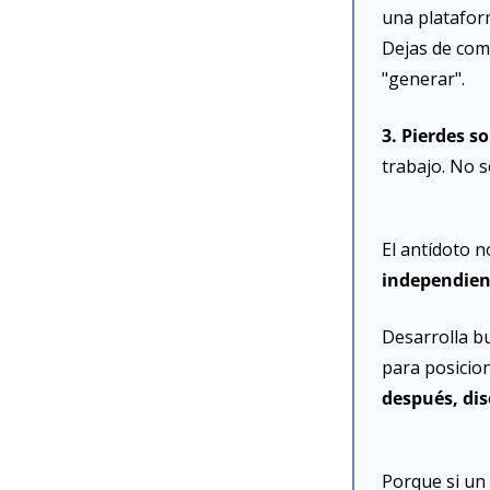
una platafor
Dejas de com
"generar".
3. Pierdes s
trabajo. No so
El antídoto n
independient
Desarrolla bu
para posicion
después, di
Porque si un d