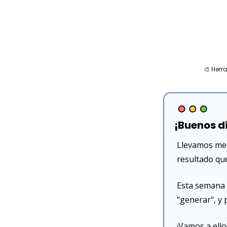
🎨
 Herr
¡Buenos d
Llevamos mes
resultado qu
Esta semana 
"generar", y 
¡Vamos a ello!