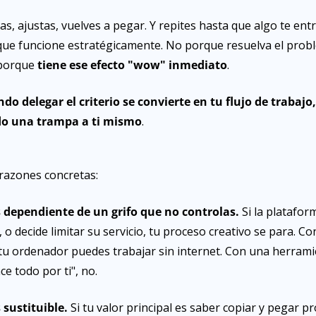
s, ajustas, vuelves a pegar. Y repites hasta que algo te entr
que funcione estratégicamente. No porque resuelva el probl
 porque
 tiene ese efecto "wow" inmediato
.
do delegar el criterio se convierte en tu flujo de trabajo, 
o una trampa a ti mismo
.
 razones concretas:
s dependiente de un grifo que no controlas.
 Si la platafor
, o decide limitar su servicio, tu proceso creativo se para. Con
tu ordenador puedes trabajar sin internet. Con una herramie
e todo por ti", no.
 sustituible.
 Si tu valor principal es saber copiar y pegar p