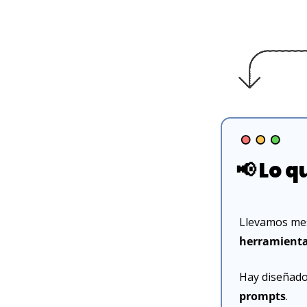
📢
 Lo q
Llevamos mes
herramienta
Hay diseñado
prompts
.