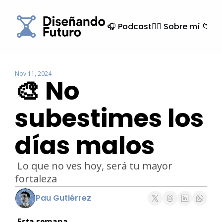
🎧 Podcast
🙍‍♂️ Sobre mí
📁 Ar
Nov 11, 2024
🎨 No 
subestimes los 
días malos
 Lo que no ves hoy, será tu mayor 
fortaleza
Pau Gutiérrez
Esta semana…