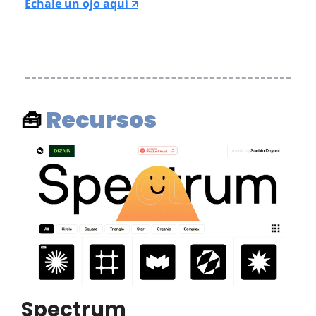
Échale un ojo aquí 🡭
Recursos
🧰
Spectrum 