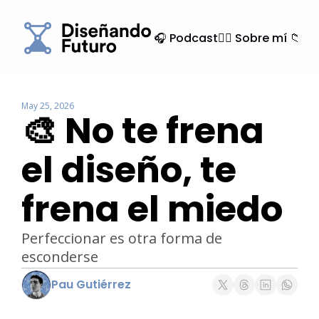
🎧 Podcast
🙍‍♂️ Sobre mí
📁 Ar
May 25, 2026
🎨 No te frena 
el diseño, te 
frena el miedo
Perfeccionar es otra forma de 
esconderse
Pau Gutiérrez