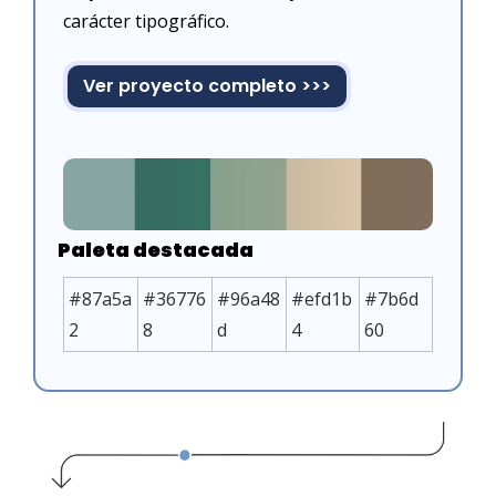
carácter tipográfico.
Ver proyecto completo >>>
Paleta destacada
#87a5a
#36776
#96a48
#efd1b
#7b6d
2
8
d
4
60