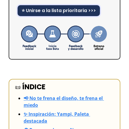
⭐ Unirse a la lista prioritaria >>>
ÍNDICE
📜
📢 No te frena el diseño, te frena el 
miedo
✨ Inspiración: Yampi, Paleta 
destacada