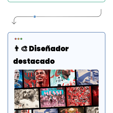
👨‍🎨
 Diseñador 
destacado