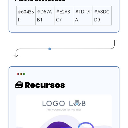
#60435
#D67A
#E2A3
#FDF7F
#A8DC
F
B1
C7
A
D9
🧰
 Recursos