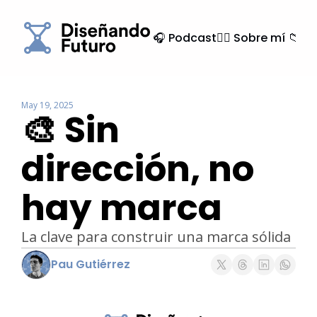
🎧 Podcast
🙍‍♂️ Sobre mí
📁 Ar
May 19, 2025
🎨 Sin 
dirección, no 
hay marca
La clave para construir una marca sólida
Pau Gutiérrez