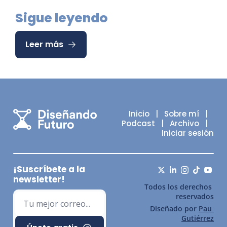
Sigue leyendo
Leer más
Inicio
   |   
Sobre mí
   |   
Podcast
   |   
Archivo
   |   
Iniciar sesión
¡Suscríbete a la 
newsletter!
Todos los derechos 
reservados
Diseñado por 
Pau 
Gutiérrez