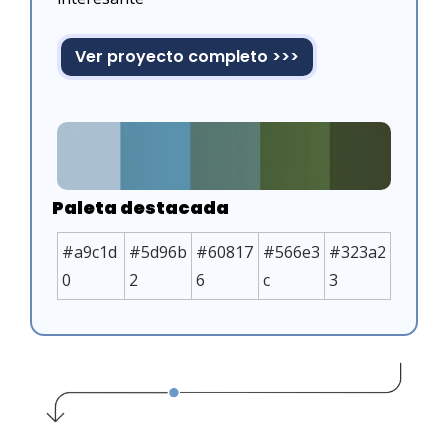
Ver proyecto completo >>>
Paleta destacada
#a9c1d
#5d96b
#60817
#566e3
#323a2
0
2
6
c
3