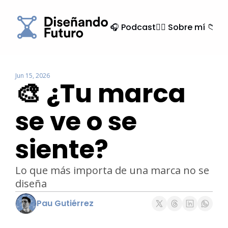
🎧 Podcast
🙍‍♂️ Sobre mí
📁 Ar
Jun 15, 2026
🎨 ¿Tu marca 
se ve o se 
siente?
Lo que más importa de una marca no se 
diseña
Pau Gutiérrez