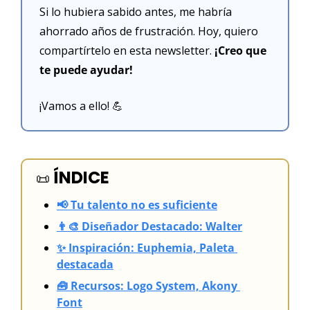
Si lo hubiera sabido antes, me habría 
ahorrado años de frustración. Hoy, quiero 
compartírtelo en esta newsletter. 
¡Creo que 
te puede ayudar!
¡Vamos a ello! 
💪
ÍNDICE
📜
📢 Tu talento no es suficiente
👨‍🎨 Diseñador Destacado: Walter
✨ Inspiración: Euphemia, Paleta 
destacada
🧰 Recursos: Logo System, Akony 
Font