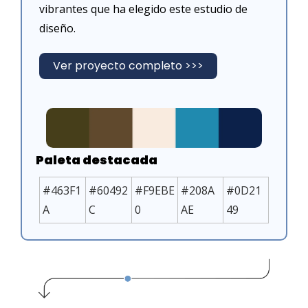
vibrantes que ha elegido este estudio de 
diseño.
Ver proyecto completo >>>
Paleta destacada
#463F1
#60492
#F9EBE
#208A
#0D21
A
C
0
AE
49