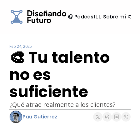
🎧 Podcast
🙍‍♂️ Sobre mí
📁 Ar
Feb 24, 2025
🎨 Tu talento 
no es 
suficiente
¿Qué atrae realmente a los clientes?
Pau Gutiérrez