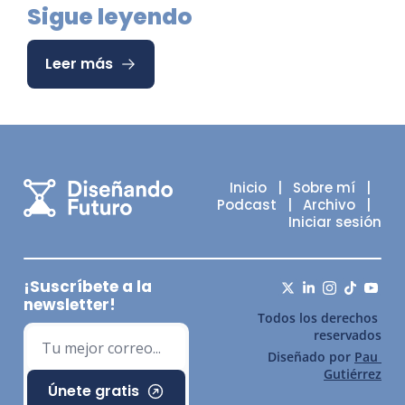
Sigue leyendo
Leer más
Inicio
   |   
Sobre mí
   |   
Podcast
   |   
Archivo
   |   
Iniciar sesión
¡Suscríbete a la 
newsletter!
Todos los derechos 
reservados
Diseñado por 
Pau 
Gutiérrez
Únete gratis